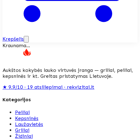
Krepšelis
Kraunama…
Aukštos kokybės lauko virtuvės įranga — griliai, peiliai,
kepsninės ir kt. Greitas pristatymas Lietuvoje.
★
9.9/10 · 19
atsiliepimai
· rekvizitai.lt
Kategorijos
Peiliai
Kepsninės
Laužavietės
Griliai
Židiniai