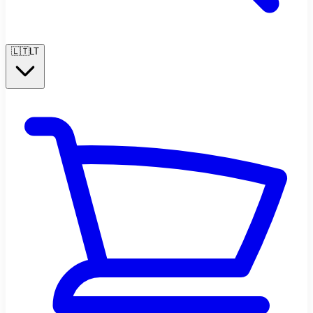
🇱🇹
LT