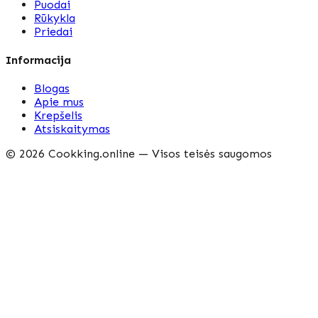
Puodai
Rūkykla
Priedai
Informacija
Blogas
Apie mus
Krepšelis
Atsiskaitymas
©
2026
Cookking.online —
Visos teisės saugomos