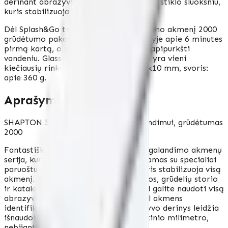
derinant abrazyvinį sluoksnį su grūdinto stiklo sluoksniu,
kuris stabilizuoja visą akmenį.
Dėl Splash&Go technologijos šį galandimo akmenį 2000
grūdėtumo pakanka pamirkyti vandenyje apie 6 minutes
pirmą kartą, o vėliau tereikia gausiai apipurkšti
vandeniu. Glass Stone serijos akmenys yra vieni
kiečiausių rinkoje. Matmenys: 210x70x10 mm, svoris:
apie 360 g.
Aprašymas
SHAPTON 50302 vandens akmuo galandimui, grūdėtumas
2000
Fantastiška SHAPTON prekės ženklo galandimo akmenų
serija, kur abrazyvinis sluoksnis derinamas su specialiai
paruoštu grūdinto stiklo sluoksniu, kuris stabilizuoja visą
akmenį. Ant stiklo yra pilnas gradacijos, grūdelių storio
ir katalogo numerio aprašymas, todėl galite naudoti visą
abrazyvinį sluoksnį nesijaudindami dėl akmens
identifikavimo. Puikus stiklo ir abrazyvo derinys leidžia
išnaudoti šlifavimo paviršių iki paskutinio milimetro,
nebijant nuskilti akmens.