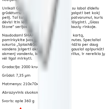
Unikali Glass Stone akmenų struktūra su labai dideliu
grūdėtumu leidžia labai efektyviai pagaląsti bet kokį
peilį. Tai taip pat turi įtakos akmens patvarumui, kuris
dėvisi itin lėtai ir retkarčiais jį reikia išlyginti. „Glass
Stone“ serijos akmenys yra vieni kiečiausių rinkoje.
Naudodami SHAPTON akmenis pirmą kartą,
pamirkykite juos vandenyje apie 6 minutes. Specialiai
sukurta „Splash&Go“ technologija neleidžia per daug
vandens įsigerti akmeniui. Tai leidžia gausiai apipurkšti
akmenį vandeniu, kai vėl galandote peilius, ir nereikia jų
vėl ilgai mirkyti.
Gradacija: 2000 kruopų
Grūdai: 7,35 µm
Matmenys: 210x70x10 mm
Abrazyvinis sluoksnis: 5 mm
Svoris: apie 360 ​​g