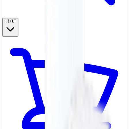
🇱🇹
LT