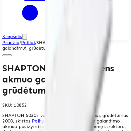
Krepšelis
Pradžia
/
Peiliai
/
SHAPTON 50302 vandens akmuo
galandimui, grūdėtumas 2000
SHAPTON 50302 vandens
akmuo galandimui,
grūdėtumas 2000
SKU:
10852
SHAPTON 50302 vandens akmuo galandimui, grūdėtumas
2000, skirtas
Peilių
priežiūrai. Šis Shapton galandimo
akmuo pasižymi unikalia Glass Stone akmenų struktūra,