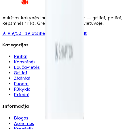
Aukštos kokybės lauko virtuvės įranga — griliai, peiliai,
kepsninės ir kt. Greitas pristatymas Lietuvoje.
★
9.9/10 · 19
atsiliepimai
· rekvizitai.lt
Kategorijos
Peiliai
Kepsninės
Laužavietės
Griliai
Židiniai
Puodai
Rūkykla
Priedai
Informacija
Blogas
Apie mus
Krepšelis